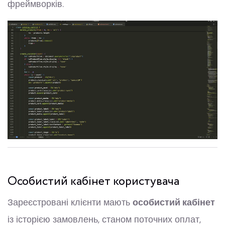
фреймворків.
Особистий кабінет користувача
Зареєстровані клієнти мають
особистий кабінет
із історією замовлень, станом поточних оплат,