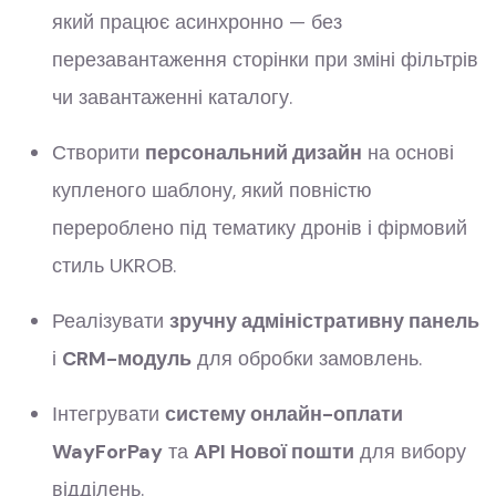
який працює асинхронно — без
перезавантаження сторінки при зміні фільтрів
чи завантаженні каталогу.
Створити
персональний дизайн
на основі
купленого шаблону, який повністю
перероблено під тематику дронів і фірмовий
стиль UKROB.
Реалізувати
зручну адміністративну панель
і
CRM-модуль
для обробки замовлень.
Інтегрувати
систему онлайн-оплати
WayForPay
та
API Нової пошти
для вибору
відділень.